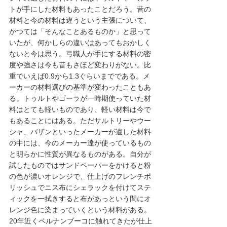
トが手にした材料もあったことだろう。昔の
材料と今の材料は違うという主張について、
かつては「そんなことあるものか」と思って
いたが、何かしらの違いはあってもおかしく
ないと今は思う。弓職人が手にする材料の密
度や強さは今も昔もさほど変わりがない。比
重でいえば0.9から1.3ぐらいまでである。メ
ーカーの材料選びの基準が変わったこともあ
る。トゥルトやゴーラが一時期使っていた材
料はとても軽いものであり、軽い材料は今で
もあることにはある。ただサルトリーやウー
シャ、バザンといったメーカーが遺した材料
の中には、今のメーカー達が使っているもの
と明らかに性質が異なるものがある。自分が
試したものではサンドペーパーをかけると粉
の色が濃いオレンジで、仕上げのフレンチポ
リッシュでニス布にシェラックを付けてステ
ィックを一拭きすると布があっという間にオ
レンジ色に染まっていくという材料がある。
20年近くペルナンブーコに触れてきたが仕上