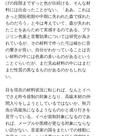
げの段階までずっと色が出続ける、そんな材
料には出会ったことがない。「ああ、これは
きっと開拓初期や中期に失われた森で採れた
ものだろう」と今は考えていて、森が失われ
たことをあらためて実感するのである。ブラ
ジリン色素と音響効果については研究が為さ
れているが、その材料で作った弓は確かに音
の響きが良い。自分がわかっていることは古
い材料の中には色素の多いものがあるという
ことぐらいだが、まだ見ぬ材料の中にはまだ
まだ性質の異なるものがあるのかもしれな
い。
目を現在の材料状況に転じれば、なんとイペ
でさえ昨今規制の対象となり、高級木材の仲
間入りをしようとしているではないか。秋刀
魚が高級魚になるようなものかと成り行きを
見守っている。イペが規制対象になるのであ
れば、メープルや黒檀が更なる対象にならな
い訳がない。音楽家の国をまたいでの移動に