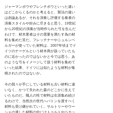
ジャーマンボウやフレンチボウといった違い
はどこからくるのかと考えると、製法の違い
は勿論あるが、それを演奏し評価する奏者の
演奏スタイルや好みに尽きると思う。19世紀
から20世紀の演奏が当時作られた弓を生んだ
わけで、材木業者はその需要を満たす為の材
料を集めた筈だ。フレッチナーやニュルンベ
ルガーが使っていた材料は、2007年頃までド
イツのナーゲルという材木商が扱っていたも
のに近かったのではないかと今では思う。あ
のような弓をイメージして扱う材料を集めて
いった結果、ドイツには似たような材料が集
積されたのではないか。
今の我々が手にしている材料も古い材料に違
いなく、かつて失われた森のどこかに生えて
いたものだ。職人の性で材料は生涯集め続け
るわけで、当然次の世代へバトンを渡すべく
材料も受け継がれていく。サルトリーやウー
シャの遺した材料の中にはトゥルトやペカッ