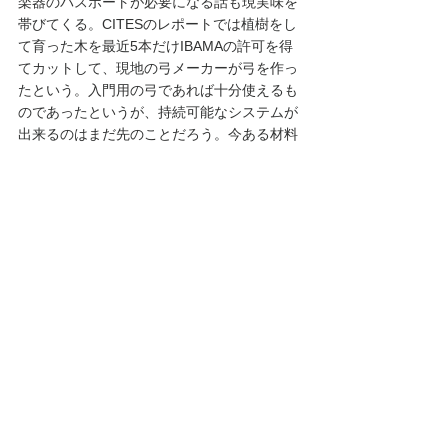
楽器のパスポートが必要になる話も現実味を
帯びてくる。CITESのレポートでは植樹をし
て育った木を最近5本だけIBAMAの許可を得
てカットして、現地の弓メーカーが弓を作っ
たという。入門用の弓であれば十分使えるも
のであったというが、持続可能なシステムが
出来るのはまだ先のことだろう。今ある材料
は丁寧に使い、古い弓はメンテナンスと修理
でなるべく温存して皆で守っていくべきだと
思う。
すべて表示
最新記事