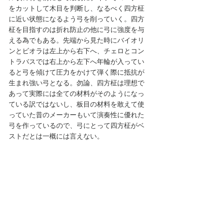
をカットして木目を判断し、なるべく四方柾
に近い状態になるよう弓を削っていく。四方
柾を目指すのは折れ防止の他に弓に強度を与
える為でもある。先端から見た時にバイオリ
ンとビオラは左上から右下へ、チェロとコン
トラバスでは右上から左下へ年輪が入ってい
ると弓を傾けて圧力をかけて弾く際に抵抗が
生まれ強い弓となる。勿論、四方柾は理想で
あって実際には全ての材料がそのようになっ
ている訳ではないし、板目の材料を敢えて使
っていた昔のメーカーもいて演奏性に優れた
弓を作っているので、弓にとって四方柾がベ
ストだとは一概には言えない。