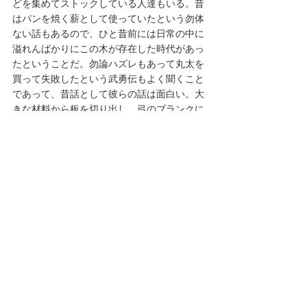
どを集めてストックしている人達もいる。昔
はパンを焼く薪として使っていたという勿体
ない話もあるので、ひと昔前には日常の中に
溢れんばかりにこの木が存在した時代があっ
たということだ。勿論ハズレもあって丸太を
買って失敗したという武勇伝もよく聞くこと
であって、昔話として彼らの話は面白い。大
きな材料から板を切り出し、弓のブランクに
切り分けていくことのメリットはクォーター
ソウンを実現する他に、同じ性質を有するス
トックを持つことで仕上がりをカウント出来
るようになることだ。以前作ったものと同じ
ような弓を作ってくれと言われれば同じ塊か
ら切り出した材料を探せば良い。多少比重や
荷重値は異なっていても音の性質は同じだか
らだ。弦楽器本体のスプルースやメープルで
もそのようなことが出来たら本当は理想なの
ではないかと思う。ペルナンブーコでは
CITESのレポートによると、個人の弓職人が
生涯に使う材料はある人が行った試算ではペ
ルナンブーコの丸太２本半分とかであったと