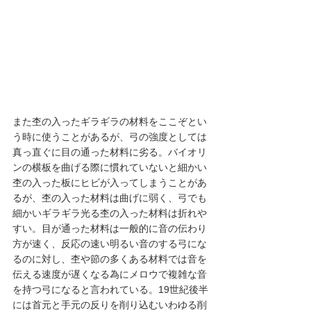
また杢の入ったギラギラの材料をここぞとい
う時に使うことがあるが、弓の強度としては
真っ直ぐに目の通った材料に劣る。バイオリ
ンの横板を曲げる際に慣れていないと細かい
杢の入った板にヒビが入ってしまうことがあ
るが、杢の入った材料は曲げに弱く、弓でも
細かいギラギラ光る杢の入った材料は折れや
すい。目が通った材料は一般的に音の伝わり
方が速く、反応の速い明るい音のする弓にな
るのに対し、杢や節の多くある材料では音を
伝える速度が遅くなる為にメロウで複雑な音
を持つ弓になると言われている。19世紀後半
には首元と手元の反りを削り込むいわゆる削