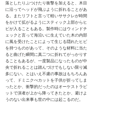
落としたりぶつけたり衝撃を加えると、木目
に沿ってヘッドが飛ぶように折れることがあ
る。またリフトと言って軽いササクレが時間
をかけて拡がるようにスティック上部からヒ
ビが入ることもある。製作時にはウィンドチ
ェックと言って海沿いに生えていた木の内部
に風を受けたことによって生じる隠れたヒビ
を持つものがあって、そのような材料に当た
ると曲げた瞬間に真二つに折れてがっかりす
ることもあるが、一度製品になったものが中
央で折れることは踏んづけでもしない限り滅
多にない。とはいえ不慮の事故はもちろんあ
って、ドミニクぺカットを子供が折ってしま
ったとか、衝撃的だったのはオーケストラピ
ットで演者が上から降ってきたとか、避けよ
うのない出来事も世の中には起こるのだ。