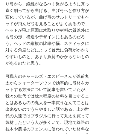
り弓から、繊維がなるべく繋がるように真っ
直ぐ削ってから曲げる、曲げ弓へと作り方が
変化しているが、曲げ弓のサルトリーでもヘ
ッドが飛んだ弓を見ることがよくあるので、
ヘッドが飛ぶ原因は木取りや材料の質以外に
も弓の形、構造やデザインにもあるのだろ
う。ヘッドの縦横の比率や幅、スティックに
対する角度などによって首元に負荷がかかり
やすいものと、あまり負荷のかからないもの
があるのだと思う。
弓職人のチャールズ・エスピーさんが以前丸
太からクォーターソウンで効率的に弓材をカ
ットする方法について記事を書いていたが、
我々の世代では枕木程度の材料を目にするこ
とはあるものの丸太を一本買うなんてことは
出来ないのでうらやましい話である。上の世
代の人達ではブラジルに行って丸太を買って
製材したという人が多くいて、現地で線路の
枕木や農場のフェンスに使われていた材料な