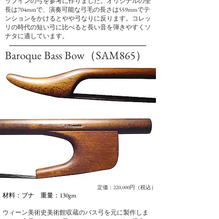
ップインの弓を参考に作りました。オリジナルの全
長は704mmで、演奏可能な弓毛の長さは559mmでテ
ンションをかけるとやや弓なりに反ります。コレッ
リの時代の短い弓に比べると長い音を弾きやすくソ
ナタに適しています。
Baroque Bass Bow（SAM865）
定価：220,000円（税込）
材料：ブナ 重量：130gm
ウィーン美術史美術館収蔵のバス弓を元に製作しま