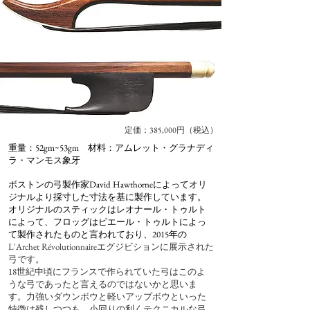
定価：385,000円（税込）
重量：52gm~53gm 材料：アムレット・グラナディ
ラ・マンモス象牙
ボストンの弓製作家David Hawthorneによってオリ
ジナルより採寸した寸法を基に製作しています。
オリジナルのスティックはレオナール・トゥルト
によって、フロッグはピエール・トゥルトによっ
て製作されたものと言われており、2015年の
L'Archet Révolutionnaireエグジビションに展示された
弓です。
18世紀中頃にフランスで作られていた弓はこのよ
うな弓であったと言えるのではないかと思いま
す。力強いダウンボウと軽いアップボウといった
特徴は残しつつも、小回りの利くテクニカルな弓