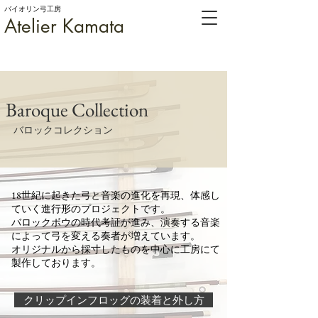
バイオリン弓工房
Atelier Kamata
Baroque Collection
バロックコレクション
18世紀に起きた弓と音楽の進化を再現、体感し
ていく進行形のプロジェクトです。
バロックボウの時代考証が進み、演奏する音楽
によって弓を変える奏者が増えています。
オリジナルから採寸したものを中心に工房にて
製作しております。
クリップインフロッグの装着と外し方