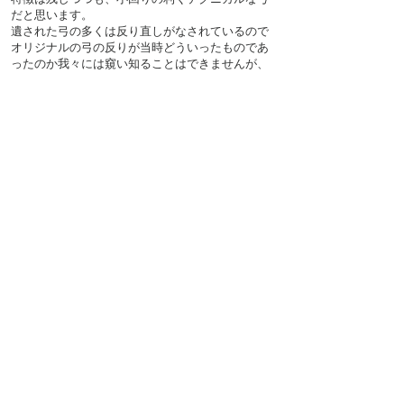
だと思います。
遺された弓の多くは反り直しが​なされているので
オリジナルの弓の反りが当時どういったものであ
ったのか我々には窺い知ることはできませんが、
アトリエでは今後反り浅め、深めの2種類を作って
いこうと思います。個人的にはどちらも特徴があ
り面白いと思います。
French short bow
定価：198,000円（税込）
パワーハウス博物館
収蔵の
17世紀
の弓を元に製作