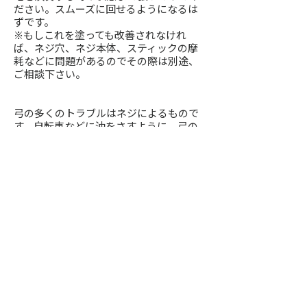
ださい。スムーズに回せるようになるは
ずです。
※もしこれを塗っても改善されなけれ
ば、ネジ穴、ネジ本体、スティックの摩
耗などに問題があるのでその際は別途、
ご相談下さい。
弓の多くのトラブルはネジによるもので
す。自転車などに油をさすように、弓の
可動部分にも潤滑剤を定期的に塗る必要
があります。
また、フロッグを定期的に脱着すること
で松脂の蓄積を防ぐこともできます。そ
のようにメンテナンスをすれば、大掛か
りな修理が必要な弓が減るのではないか
と考えています。