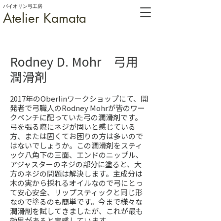
バイオリン弓工房
Atelier Kamata
Rodney D. Mohr 弓用
潤滑剤
2017年のOberlinワークショップにて、開
発者で弓職人のRodney Mohrが皆のワー
クベンチに配っていた弓の潤滑剤です。
弓を張る際にネジが固いと感じている
方、または固くてお困りの方は多いので
はないでしょうか。この潤滑剤をスティ
ック八角下の三面、エンドのニップル、
アジャスターのネジの部分に塗ると、大
方のネジの問題は解決します。主成分は
木の実から採れるオイルなので弓にとっ
て安心安全、リップスティックと同じ形
なので塗るのも簡単です。今まで様々な
潤滑剤を試してきましたが、これが最も
効果があると実感しています。