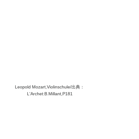
Leopold Mozart,Violinschule/出典：
L'Archet:B.Millant,P181