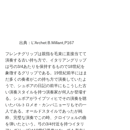
出典：L'Archet:B.Millant,P167
フレンチグリップは親指を毛束に直接当てて
演奏する古い持ち方で、イタリアングリップ
は弓の3/4あたりを保持するもので18世紀を
象徴するグリップである。19世紀前半にはま
だ多くの奏者がこの持ち方で演奏していたよ
うで、シュポアの日記の前半にもこうした古
い演奏スタイルを持つ演奏家が何人か登場す
る。シュポアがライプツィヒでその演奏を聴
いたバルトロメオ・カンパニョーリもその一
人である。オールドスタイルであったが純
粋、完璧な演奏でこの時、クロイツェルの曲
を弾いたという。弓の3/4付近を持つイタリ