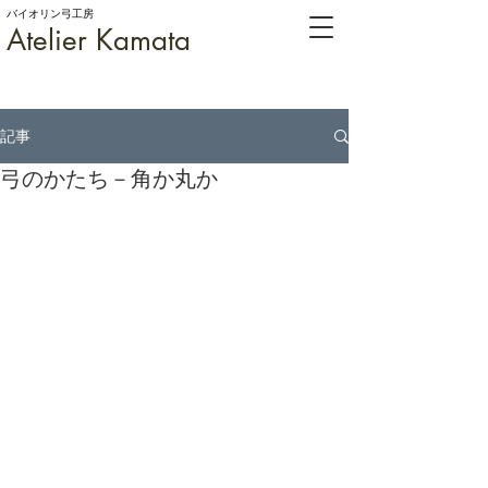
バイオリン弓工房
Atelier Kamata
記事
弓のかたち－角か丸か