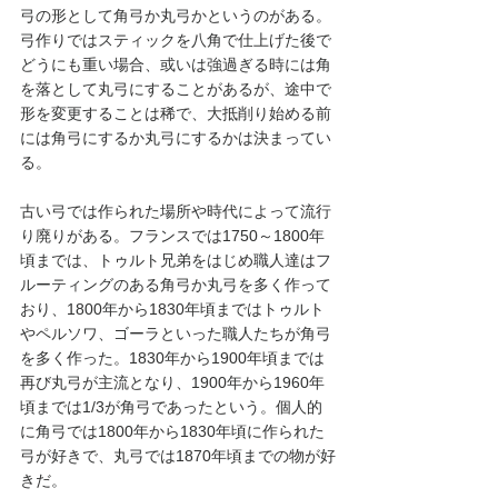
弓の形として角弓か丸弓かというのがある。
弓作りではスティックを八角で仕上げた後で
どうにも重い場合、或いは強過ぎる時には角
を落として丸弓にすることがあるが、途中で
形を変更することは稀で、大抵削り始める前
には角弓にするか丸弓にするかは決まってい
る。
古い弓では作られた場所や時代によって流行
り廃りがある。フランスでは1750～1800年
頃までは、トゥルト兄弟をはじめ職人達はフ
ルーティングのある角弓か丸弓を多く作って
おり、1800年から1830年頃まではトゥルト
やペルソワ、ゴーラといった職人たちが角弓
を多く作った。1830年から1900年頃までは
再び丸弓が主流となり、1900年から1960年
頃までは1/3が角弓であったという。個人的
に角弓では1800年から1830年頃に作られた
弓が好きで、丸弓では1870年頃までの物が好
きだ。