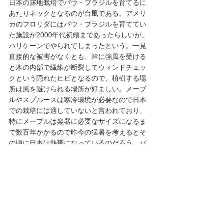
日本の露地栽培でパウ・ブラジルを育てるに
あたりネックとなるのが台風である。アメリ
カのフロリダにはパウ・ブラジルを育ててい
た施設が2000年代初頭まであったらしいが、
ハリケーンでやられてしまったという。一見
直接的な被害がなくとも、幹に強風を受ける
と木の内部で繊維が断裂してウィンドチェッ
クという隠れたヒビとなるので、植樹する場
所は風を避けられる場所が好ましい。メープ
ルやスプルースは寒冷環境が必要なので日本
での栽培には適していないと言われており、
特にメープルは楽器に必要なサイズになるま
で数百年かかるので昨今の猛暑を考えるとそ
の頃に日本は熱帯になっているのだろう。パ
ウ・ブラジルやエボニー、ローズウッドのほ
うがまだ可能性があるのではないか。　　　
欧米主導で様々な規制がかかり、物事が決ま
っていく状況を眺めつつ何か別の在り様があ
っても良いのではないかと思う。